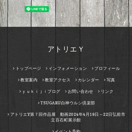
アトリエＹ
トップページ
インフォメーション
プロフィール
教室案内
教室アクセス
カレンダー
写真
ｙｕｋｉｊｉブログ
お問い合わせ
リンク
TSUGARU白神ウルシ倶楽部
アトリエY第７回作品展 動画2024年4月19日～22日弘前市
立百石町展示館
イベント予約