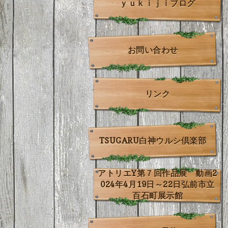
ｙｕｋｉｊｉブログ
お問い合わせ
リンク
TSUGARU白神ウルシ倶楽部
アトリエY第７回作品展 動画2
024年4月19日～22日弘前市立
百石町展示館