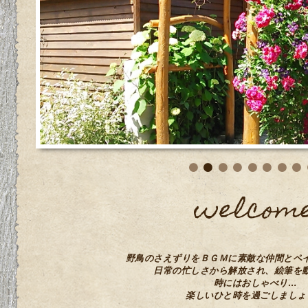
welcom
野鳥のさえずりをＢＧＭに素敵な仲間とペ
日常の忙しさから解放され、絵筆を
時にはおしゃべり…
楽しいひと時を過ごしましょ