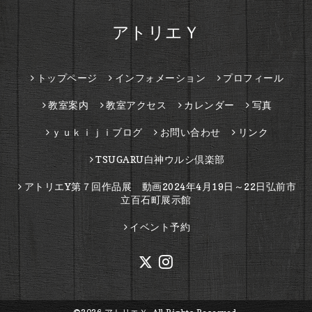
アトリエＹ
トップページ
インフォメーション
プロフィール
教室案内
教室アクセス
カレンダー
写真
ｙｕｋｉｊｉブログ
お問い合わせ
リンク
TSUGARU白神ウルシ倶楽部
アトリエY第７回作品展 動画2024年4月19日～22日弘前市
立百石町展示館
イベント予約