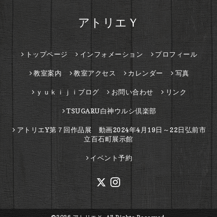
アトリエＹ
トップページ
インフォメーション
プロフィール
教室案内
教室アクセス
カレンダー
写真
ｙｕｋｉｊｉブログ
お問い合わせ
リンク
TSUGARU白神ウルシ倶楽部
アトリエY第７回作品展 動画2024年4月19日～22日弘前市
立百石町展示館
イベント予約