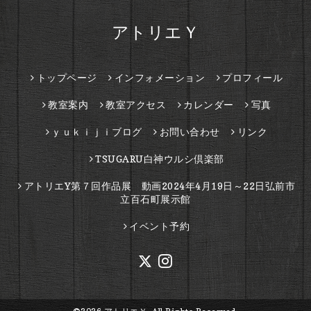
アトリエＹ
トップページ
インフォメーション
プロフィール
教室案内
教室アクセス
カレンダー
写真
ｙｕｋｉｊｉブログ
お問い合わせ
リンク
TSUGARU白神ウルシ倶楽部
アトリエY第７回作品展 動画2024年4月19日～22日弘前市
立百石町展示館
イベント予約