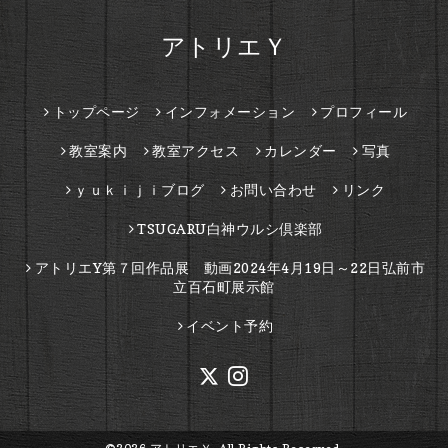
アトリエＹ
トップページ
インフォメーション
プロフィール
教室案内
教室アクセス
カレンダー
写真
ｙｕｋｉｊｉブログ
お問い合わせ
リンク
TSUGARU白神ウルシ倶楽部
アトリエY第７回作品展 動画2024年4月19日～22日弘前市
立百石町展示館
イベント予約