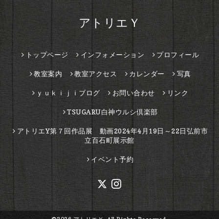
アトリエＹ
トップページ
インフォメーション
プロフィール
教室案内
教室アクセス
カレンダー
写真
ｙｕｋｉｊｉブログ
お問い合わせ
リンク
TSUGARU白神ウルシ倶楽部
アトリエY第７回作品展 動画2024年4月19日～22日弘前市
立百石町展示館
イベント予約