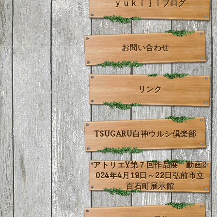
ｙｕｋｉｊｉブログ
お問い合わせ
リンク
TSUGARU白神ウルシ倶楽部
アトリエY第７回作品展 動画2
024年4月19日～22日弘前市立
百石町展示館