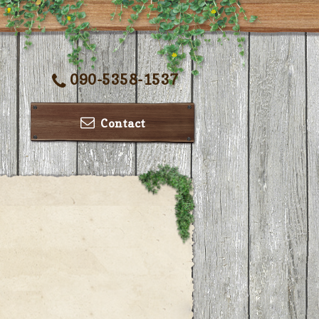
090-5358-1537
Contact
ー