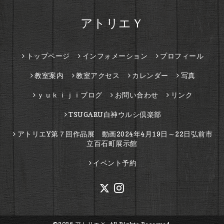
アトリエＹ
トップページ
インフォメーション
プロフィール
教室案内
教室アクセス
カレンダー
写真
ｙｕｋｉｊｉブログ
お問い合わせ
リンク
TSUGARU白神ウルシ倶楽部
アトリエY第７回作品展 動画2024年4月19日～22日弘前市
立百石町展示館
イベント予約