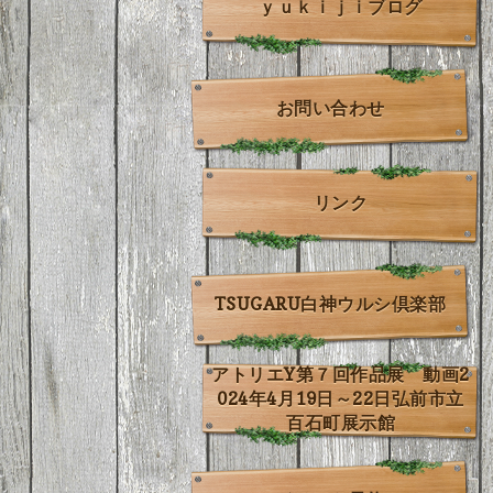
ｙｕｋｉｊｉブログ
お問い合わせ
リンク
TSUGARU白神ウルシ倶楽部
アトリエY第７回作品展 動画2
024年4月19日～22日弘前市立
百石町展示館