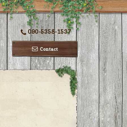
090-5358-1537
Contact
ー