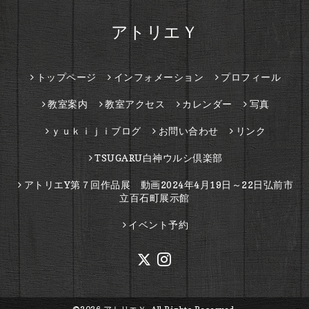
アトリエＹ
トップページ
インフォメーション
プロフィール
教室案内
教室アクセス
カレンダー
写真
ｙｕｋｉｊｉブログ
お問い合わせ
リンク
TSUGARU白神ウルシ倶楽部
アトリエY第７回作品展 動画2024年4月19日～22日弘前市
立百石町展示館
イベント予約