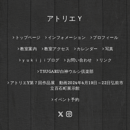
アトリエＹ
トップページ
インフォメーション
プロフィール
教室案内
教室アクセス
カレンダー
写真
ｙｕｋｉｊｉブログ
お問い合わせ
リンク
TSUGARU白神ウルシ倶楽部
アトリエY第７回作品展 動画2024年4月19日～22日弘前市
立百石町展示館
イベント予約