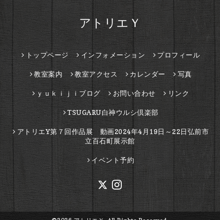
アトリエＹ
トップページ
インフォメーション
プロフィール
教室案内
教室アクセス
カレンダー
写真
ｙｕｋｉｊｉブログ
お問い合わせ
リンク
TSUGARU白神ウルシ倶楽部
アトリエY第７回作品展 動画2024年4月19日～22日弘前市
立百石町展示館
イベント予約