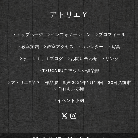
アトリエＹ
トップページ
インフォメーション
プロフィール
教室案内
教室アクセス
カレンダー
写真
ｙｕｋｉｊｉブログ
お問い合わせ
リンク
TSUGARU白神ウルシ倶楽部
アトリエY第７回作品展 動画2024年4月19日～22日弘前市
立百石町展示館
イベント予約