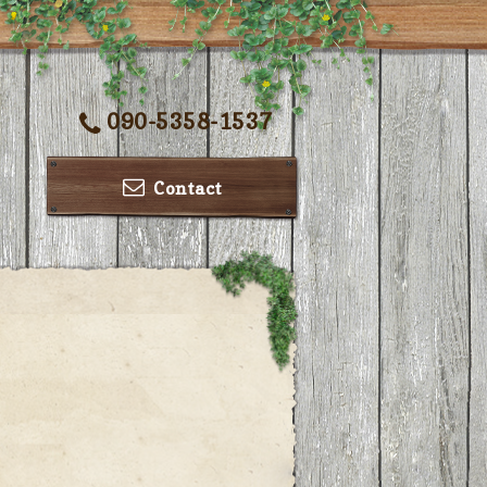
090-5358-1537
Contact
ー