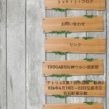
ｙｕｋｉｊｉブログ
お問い合わせ
リンク
TSUGARU白神ウルシ倶楽部
アトリエY第７回作品展 動画2
024年4月19日～22日弘前市立
百石町展示館