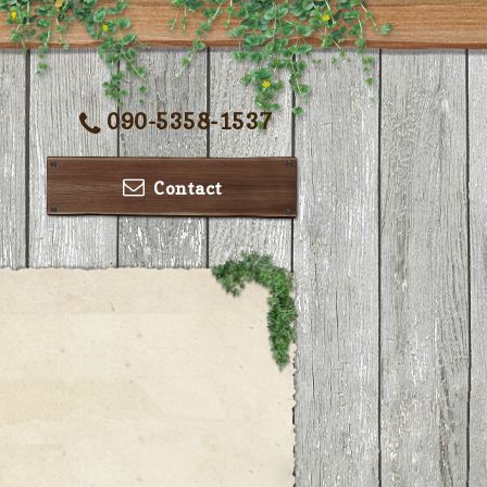
090-5358-1537
Contact
ー