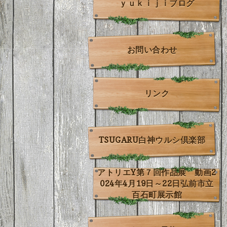
ｙｕｋｉｊｉブログ
お問い合わせ
リンク
TSUGARU白神ウルシ倶楽部
アトリエY第７回作品展 動画2
024年4月19日～22日弘前市立
百石町展示館