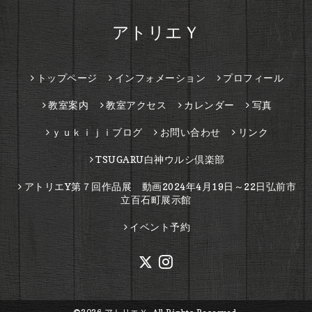
アトリエＹ
トップページ
インフォメーション
プロフィール
教室案内
教室アクセス
カレンダー
写真
ｙｕｋｉｊｉブログ
お問い合わせ
リンク
TSUGARU白神ウルシ倶楽部
アトリエY第７回作品展 動画2024年4月19日～22日弘前市
立百石町展示館
イベント予約