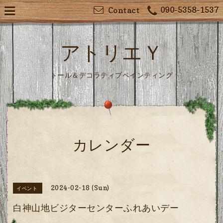
090-5358-1537
Contact
アトリエＹ
トール＆デコラティブペインティング
カレンダー
2024-02-18 (Sun)
イベント
白神山地ビジターセンターふれあいデー