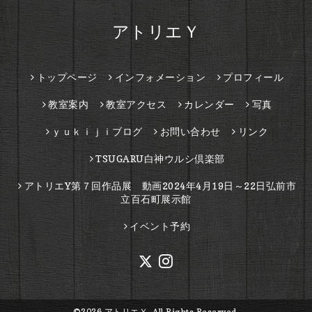
アトリエＹ
トップページ
インフォメーション
プロフィール
教室案内
教室アクセス
カレンダー
写真
ｙｕｋｉｊｉブログ
お問い合わせ
リンク
TSUGARU白神ウルシ倶楽部
アトリエY第７回作品展 動画2024年4月19日～22日弘前市
立百石町展示館
イベント予約
©2026
アトリエＹ
. All Rights Reserved.