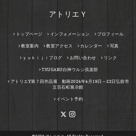
アトリエＹ
トップページ
インフォメーション
プロフィール
教室案内
教室アクセス
カレンダー
写真
ｙｕｋｉｊｉブログ
お問い合わせ
リンク
TSUGARU白神ウルシ倶楽部
アトリエY第７回作品展 動画2024年4月19日～22日弘前市
立百石町展示館
イベント予約