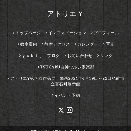
アトリエＹ
トップページ
インフォメーション
プロフィール
教室案内
教室アクセス
カレンダー
写真
ｙｕｋｉｊｉブログ
お問い合わせ
リンク
TSUGARU白神ウルシ倶楽部
アトリエY第７回作品展 動画2024年4月19日～22日弘前市
立百石町展示館
イベント予約