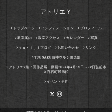
アトリエＹ
トップページ
インフォメーション
プロフィール
教室案内
教室アクセス
カレンダー
写真
ｙｕｋｉｊｉブログ
お問い合わせ
リンク
TSUGARU白神ウルシ倶楽部
アトリエY第７回作品展 動画2024年4月19日～22日弘前市
立百石町展示館
イベント予約