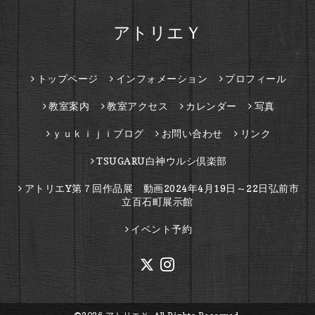
アトリエＹ
トップページ
インフォメーション
プロフィール
教室案内
教室アクセス
カレンダー
写真
ｙｕｋｉｊｉブログ
お問い合わせ
リンク
TSUGARU白神ウルシ倶楽部
アトリエY第７回作品展 動画2024年4月19日～22日弘前市
立百石町展示館
イベント予約