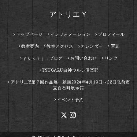
アトリエＹ
トップページ
インフォメーション
プロフィール
教室案内
教室アクセス
カレンダー
写真
ｙｕｋｉｊｉブログ
お問い合わせ
リンク
TSUGARU白神ウルシ倶楽部
アトリエY第７回作品展 動画2024年4月19日～22日弘前市
立百石町展示館
イベント予約