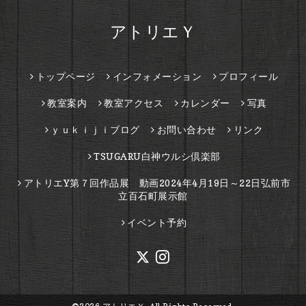
アトリエＹ
トップページ
インフォメーション
プロフィール
教室案内
教室アクセス
カレンダー
写真
ｙｕｋｉｊｉブログ
お問い合わせ
リンク
TSUGARU白神ウルシ倶楽部
アトリエY第７回作品展 動画2024年4月19日～22日弘前市
立百石町展示館
イベント予約