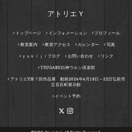
アトリエＹ
トップページ
インフォメーション
プロフィール
教室案内
教室アクセス
カレンダー
写真
ｙｕｋｉｊｉブログ
お問い合わせ
リンク
TSUGARU白神ウルシ倶楽部
アトリエY第７回作品展 動画2024年4月19日～22日弘前市
立百石町展示館
イベント予約