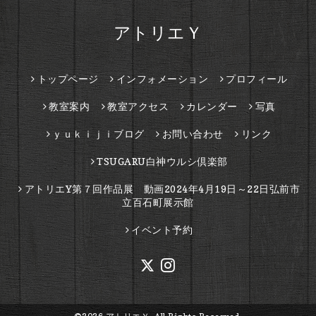
アトリエＹ
トップページ
インフォメーション
プロフィール
教室案内
教室アクセス
カレンダー
写真
ｙｕｋｉｊｉブログ
お問い合わせ
リンク
TSUGARU白神ウルシ倶楽部
アトリエY第７回作品展 動画2024年4月19日～22日弘前市
立百石町展示館
イベント予約