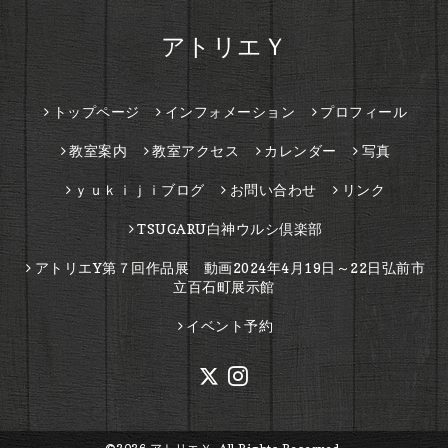
アトリエＹ
トップページ
インフォメーション
プロフィール
教室案内
教室アクセス
カレンダー
写真
ｙｕｋｉｊｉブログ
お問い合わせ
リンク
TSUGARU白神ウルシ倶楽部
アトリエY第７回作品展 動画2024年4月19日～22日弘前市
立百石町展示館
イベント予約