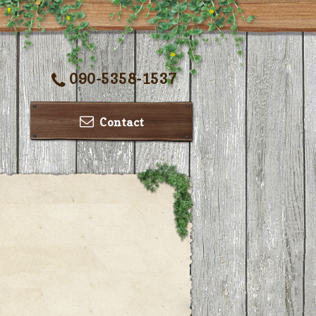
090-5358-1537
Contact
ー