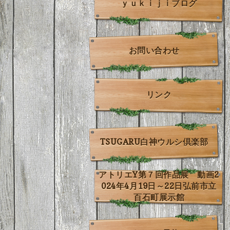
ｙｕｋｉｊｉブログ
お問い合わせ
リンク
TSUGARU白神ウルシ倶楽部
アトリエY第７回作品展 動画2
024年4月19日～22日弘前市立
百石町展示館