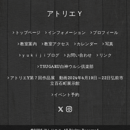
アトリエＹ
トップページ
インフォメーション
プロフィール
教室案内
教室アクセス
カレンダー
写真
ｙｕｋｉｊｉブログ
お問い合わせ
リンク
TSUGARU白神ウルシ倶楽部
アトリエY第７回作品展 動画2024年4月19日～22日弘前市
立百石町展示館
イベント予約