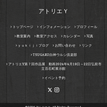
アトリエＹ
トップページ
インフォメーション
プロフィール
教室案内
教室アクセス
カレンダー
写真
ｙｕｋｉｊｉブログ
お問い合わせ
リンク
TSUGARU白神ウルシ倶楽部
アトリエY第７回作品展 動画2024年4月19日～22日弘前市
立百石町展示館
イベント予約