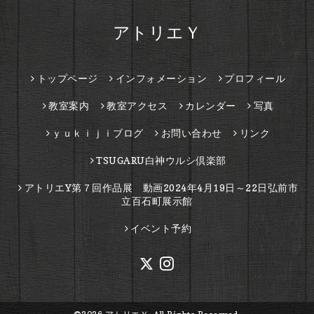
アトリエＹ
トップページ
インフォメーション
プロフィール
教室案内
教室アクセス
カレンダー
写真
ｙｕｋｉｊｉブログ
お問い合わせ
リンク
TSUGARU白神ウルシ倶楽部
アトリエY第７回作品展 動画2024年4月19日～22日弘前市
立百石町展示館
イベント予約