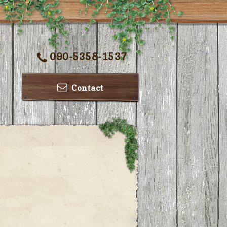
090-5358-1537
Contact
ー