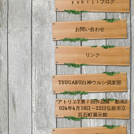
ｙｕｋｉｊｉブログ
お問い合わせ
リンク
TSUGARU白神ウルシ倶楽部
アトリエY第７回作品展 動画2
024年4月19日～22日弘前市立
百石町展示館