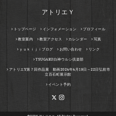
アトリエＹ
トップページ
インフォメーション
プロフィール
教室案内
教室アクセス
カレンダー
写真
ｙｕｋｉｊｉブログ
お問い合わせ
リンク
TSUGARU白神ウルシ倶楽部
アトリエY第７回作品展 動画2024年4月19日～22日弘前市
立百石町展示館
イベント予約