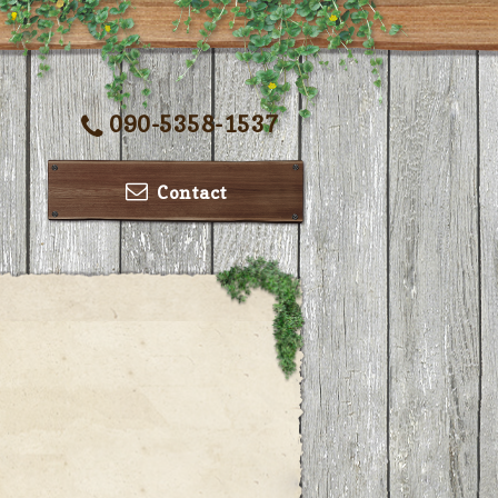
090-5358-1537
Contact
ー