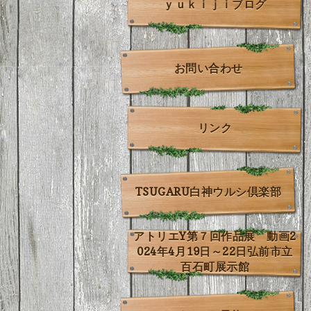
ｙｕｋｉｊｉブログ
お問い合わせ
リンク
TSUGARU白神ウルシ倶楽部
アトリエY第７回作品展 動画2
024年4月19日～22日弘前市立
百石町展示館