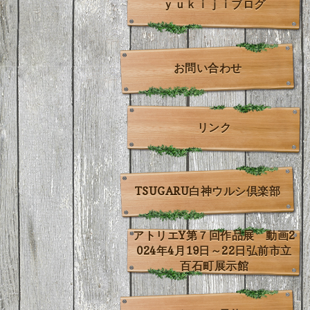
ｙｕｋｉｊｉブログ
お問い合わせ
リンク
TSUGARU白神ウルシ倶楽部
アトリエY第７回作品展 動画2
024年4月19日～22日弘前市立
百石町展示館