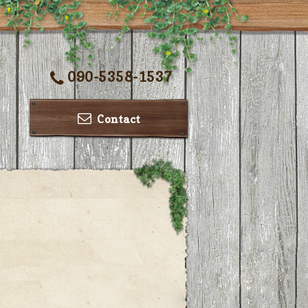
090-5358-1537
Contact
ー