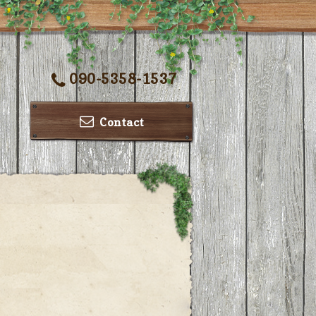
090-5358-1537
Contact
ー