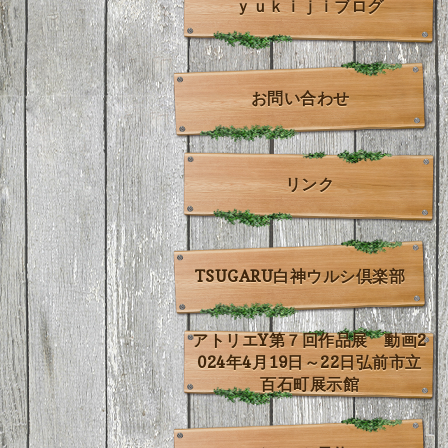
ｙｕｋｉｊｉブログ
お問い合わせ
リンク
TSUGARU白神ウルシ倶楽部
アトリエY第７回作品展 動画2
024年4月19日～22日弘前市立
百石町展示館