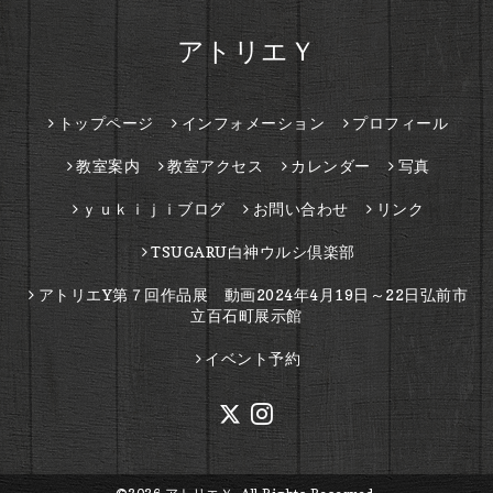
アトリエＹ
トップページ
インフォメーション
プロフィール
教室案内
教室アクセス
カレンダー
写真
ｙｕｋｉｊｉブログ
お問い合わせ
リンク
TSUGARU白神ウルシ倶楽部
アトリエY第７回作品展 動画2024年4月19日～22日弘前市
立百石町展示館
イベント予約