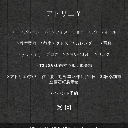
アトリエＹ
トップページ
インフォメーション
プロフィール
教室案内
教室アクセス
カレンダー
写真
ｙｕｋｉｊｉブログ
お問い合わせ
リンク
TSUGARU白神ウルシ倶楽部
アトリエY第７回作品展 動画2024年4月19日～22日弘前市
立百石町展示館
イベント予約