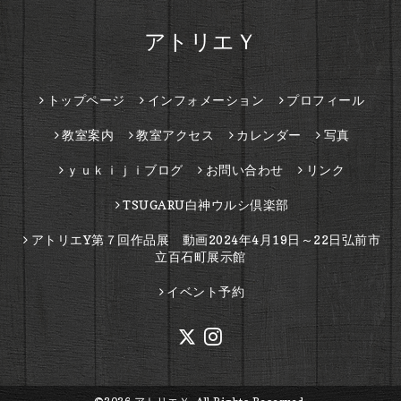
アトリエＹ
トップページ
インフォメーション
プロフィール
教室案内
教室アクセス
カレンダー
写真
ｙｕｋｉｊｉブログ
お問い合わせ
リンク
TSUGARU白神ウルシ倶楽部
アトリエY第７回作品展 動画2024年4月19日～22日弘前市
立百石町展示館
イベント予約