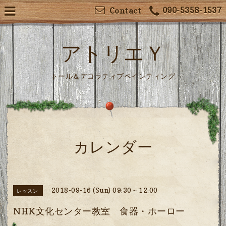
090-5358-1537
Contact
アトリエＹ
トール＆デコラティブペインティング
カレンダー
2018-09-16 (Sun) 09:30～12:00
レッスン
NHK文化センター教室 食器・ホーロー