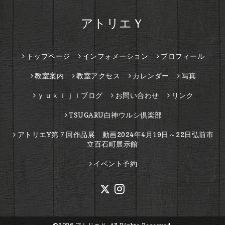
アトリエＹ
トップページ
インフォメーション
プロフィール
教室案内
教室アクセス
カレンダー
写真
ｙｕｋｉｊｉブログ
お問い合わせ
リンク
TSUGARU白神ウルシ倶楽部
アトリエY第７回作品展 動画2024年4月19日～22日弘前市
立百石町展示館
イベント予約