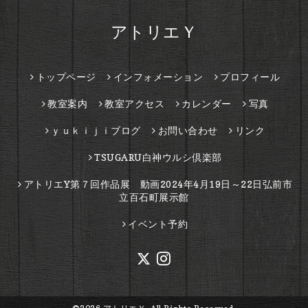
アトリエＹ
トップページ
インフォメーション
プロフィール
教室案内
教室アクセス
カレンダー
写真
ｙｕｋｉｊｉブログ
お問い合わせ
リンク
TSUGARU白神ウルシ倶楽部
アトリエY第７回作品展 動画2024年4月19日～22日弘前市
立百石町展示館
イベント予約