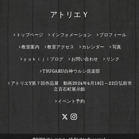
アトリエＹ
トップページ
インフォメーション
プロフィール
教室案内
教室アクセス
カレンダー
写真
ｙｕｋｉｊｉブログ
お問い合わせ
リンク
TSUGARU白神ウルシ倶楽部
アトリエY第７回作品展 動画2024年4月19日～22日弘前市
立百石町展示館
イベント予約