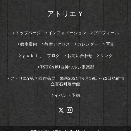
アトリエＹ
トップページ
インフォメーション
プロフィール
教室案内
教室アクセス
カレンダー
写真
ｙｕｋｉｊｉブログ
お問い合わせ
リンク
TSUGARU白神ウルシ倶楽部
アトリエY第７回作品展 動画2024年4月19日～22日弘前市
立百石町展示館
イベント予約