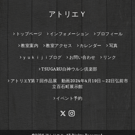
アトリエＹ
トップページ
インフォメーション
プロフィール
教室案内
教室アクセス
カレンダー
写真
ｙｕｋｉｊｉブログ
お問い合わせ
リンク
TSUGARU白神ウルシ倶楽部
アトリエY第７回作品展 動画2024年4月19日～22日弘前市
立百石町展示館
イベント予約