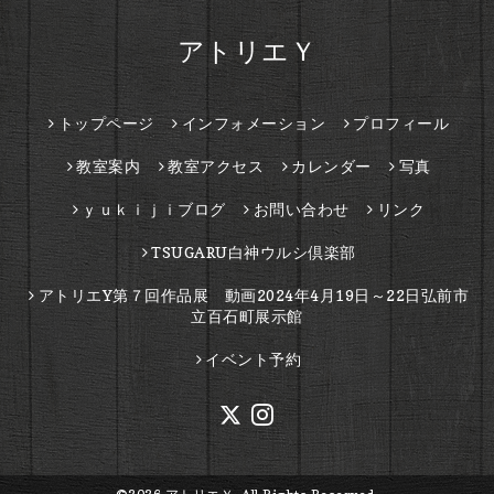
アトリエＹ
トップページ
インフォメーション
プロフィール
教室案内
教室アクセス
カレンダー
写真
ｙｕｋｉｊｉブログ
お問い合わせ
リンク
TSUGARU白神ウルシ倶楽部
アトリエY第７回作品展 動画2024年4月19日～22日弘前市
立百石町展示館
イベント予約