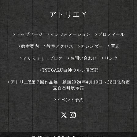
アトリエＹ
トップページ
インフォメーション
プロフィール
教室案内
教室アクセス
カレンダー
写真
ｙｕｋｉｊｉブログ
お問い合わせ
リンク
TSUGARU白神ウルシ倶楽部
アトリエY第７回作品展 動画2024年4月19日～22日弘前市
立百石町展示館
イベント予約