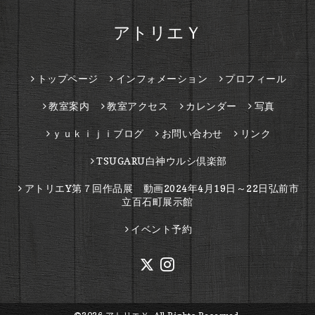
アトリエＹ
トップページ
インフォメーション
プロフィール
教室案内
教室アクセス
カレンダー
写真
ｙｕｋｉｊｉブログ
お問い合わせ
リンク
TSUGARU白神ウルシ倶楽部
アトリエY第７回作品展 動画2024年4月19日～22日弘前市
立百石町展示館
イベント予約