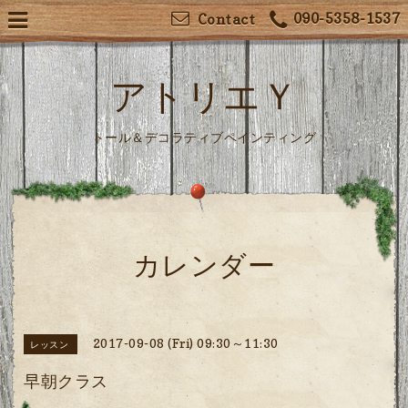
090-5358-1537
Contact
アトリエＹ
トール＆デコラティブペインティング
カレンダー
2017-09-08 (Fri) 09:30～11:30
レッスン
早朝クラス