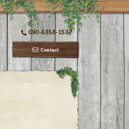
090-5358-1537
Contact
ー