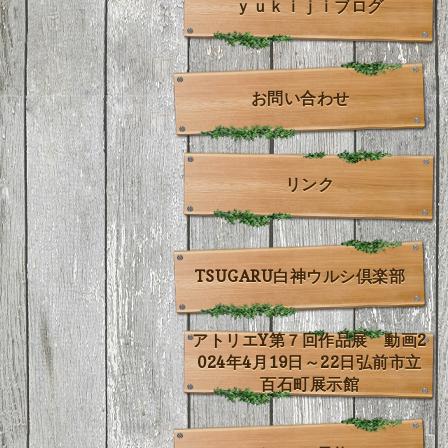
ｙｕｋｉｊｉブログ
お問い合わせ
リンク
TSUGARU白神ウルシ倶楽部
アトリエY第７回作品展 動画2
024年4月19日～22日弘前市立
百石町展示館