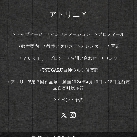
アトリエＹ
トップページ
インフォメーション
プロフィール
教室案内
教室アクセス
カレンダー
写真
ｙｕｋｉｊｉブログ
お問い合わせ
リンク
TSUGARU白神ウルシ倶楽部
アトリエY第７回作品展 動画2024年4月19日～22日弘前市
立百石町展示館
イベント予約