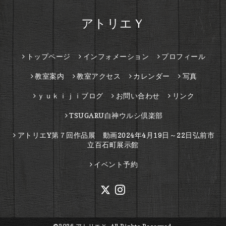
アトリエＹ
トップページ
インフォメーション
プロフィール
教室案内
教室アクセス
カレンダー
写真
ｙｕｋｉｊｉブログ
お問い合わせ
リンク
TSUGARU白神ウルシ倶楽部
アトリエY第７回作品展 動画2024年4月19日～22日弘前市
立百石町展示館
イベント予約